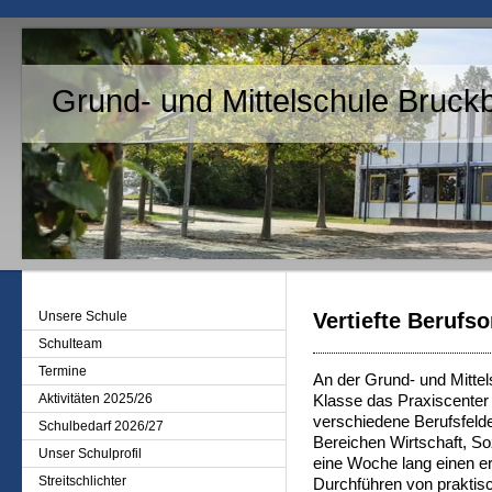
Grund- und Mittelschule Bruck
Unsere Schule
Vertiefte Berufso
Schulteam
Termine
An der Grund- und Mittel
Aktivitäten 2025/26
Klasse das Praxiscenter k
verschiedene Berufsfeld
Schulbedarf 2026/27
Bereichen Wirtschaft, S
Unser Schulprofil
eine Woche lang einen ers
Streitschlichter
Durchführen von praktis