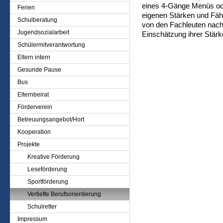
eines 4-Gänge Menüs oder
Ferien
eigenen Stärken und Fähi
Schulberatung
von den Fachleuten nac
Jugendsozialarbeit
Einschätzung ihrer Stär
Schülermitverantwortung
Eltern intern
Gesunde Pause
Bus
Elternbeirat
Förderverein
Betreuungsangebot/Hort
Kooperation
Projekte
Kreative Förderung
Leseförderung
Sportförderung
Vertiefte Berufsorientierung
Schulretter
Impressum