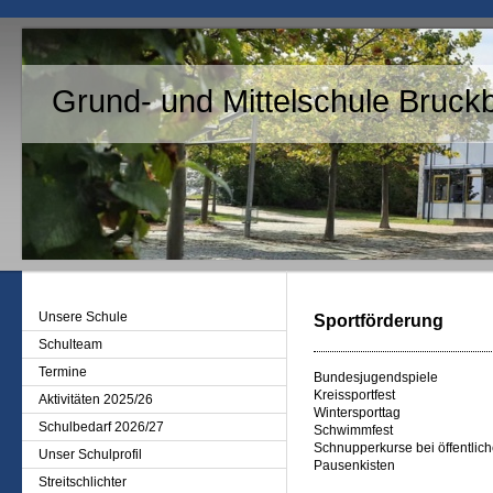
Grund- und Mittelschule Bruck
Unsere Schule
Sportförderung
Schulteam
Termine
Bundesjugendspiele
Kreissportfest
Aktivitäten 2025/26
Wintersporttag
Schulbedarf 2026/27
Schwimmfest
Schnupperkurse bei öffentlic
Unser Schulprofil
Pausenkisten
Streitschlichter